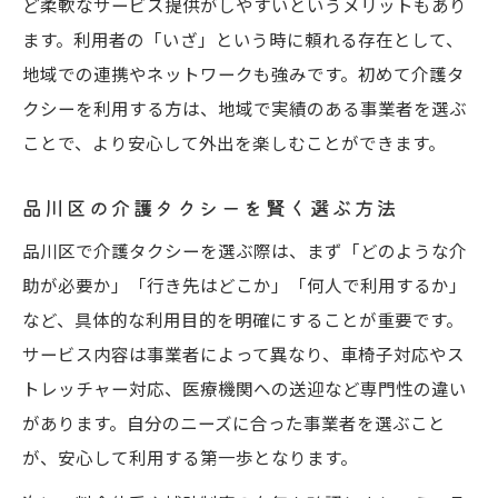
ど柔軟なサービス提供がしやすいというメリットもあり
車いす対応など多様なサービスの特徴
ます。利用者の「いざ」という時に頼れる存在として、
介護タクシーの車いす対応サービスの魅力
地域での連携やネットワークも強みです。初めて介護タ
多様なニーズに応える介護タクシーの特徴
クシーを利用する方は、地域で実績のある事業者を選ぶ
ことで、より安心して外出を楽しむことができます。
ストレッチャー対応の介護タクシー解説
付き添いにも安心な介護タクシーの工夫点
品川区の介護タクシーを賢く選ぶ方法
専門資格ドライバーによる安心サポート体
品川区で介護タクシーを選ぶ際は、まず「どのような介
制
助が必要か」「行き先はどこか」「何人で利用するか」
初めての方も安心できる選び方ガイド
など、具体的な利用目的を明確にすることが重要です。
初めての介護タクシー選び安心ガイド
サービス内容は事業者によって異なり、車椅子対応やス
介護タクシー利用初心者が知るべき基礎
トレッチャー対応、医療機関への送迎など専門性の違い
安心して利用できる介護タクシー選定法
があります。自分のニーズに合った事業者を選ぶこと
介護タクシー選びで失敗しないポイント
が、安心して利用する第一歩となります。
介護タクシーの予約から利用までの流れ