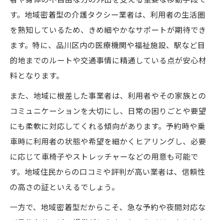
口コミで選ぶ品川区の介護タクシー事情
す。地域密着型の介護タクシー業者は、利用者の生活圏
品川区の介護タクシー口コミを徹底調査
を熟知しているため、きめ細やかなサポートが期待でき
ます。特に、品川区内の医療機関や福祉施設、駅など目
口コミで分かる介護タクシー利用者の声
的地までのルートや交通事情に精通している点が安心材
品川区で評判の良い介護タクシーの選び方
料となります。
実際に役立つ介護タクシーの口コミ活用術
また、地域に根差した事業者は、利用者やその家族との
料金やサービスの口コミ比較ポイント
コミュニケーションを大切にし、日常の困りごとや要望
介護保険活用で費用を抑える賢い方法
にも柔軟に対応してくれる傾向があります。予約時や乗
介護タクシーの保険適用条件をチェック
車時に利用者の状態や希望を細かくヒアリングし、必要
介護保険で介護タクシー費用を抑えるコツ
に応じて車椅子やストレッチャーなどの用意も可能で
介護タクシー利用時の補助や割引制度解説
す。地域住民からの口コミや評判が高い業者は、信頼性
賢く利用する介護タクシーと補助制度の関
の高さの証といえるでしょう。
係
一方で、地域密着型だからこそ、急な予約や夜間対応な
介護タクシーで経済的負担を軽減する方法