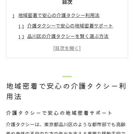
目次
地域密着で安心の介護タクシー利用法
介護タクシーで安心の地域密着サポート
品川区の介護タクシーを賢く選ぶ方法
口コミで選ぶ介護タクシーの信頼性
介護タクシー利用目的別の選び方とは
介護タクシーで得られる地域支援の魅力
乗降サポートが充実した移動手段とは
地域密着で安心の介護タクシー利
介護タクシーの乗降サポートで安心移動
用法
車いす対応の介護タクシーが選ばれる理由
乗降補助が充実した介護タクシーの特徴
介護タクシーで安心の地域密着サポート
プロの介助で安心な移動を実現する方法
介護タクシーは、東京都品川区のような都市部でも高齢
リフト付き介護タクシーの利便性を解説
者や身体の不自由な方の外出を支える重要な移動手段で