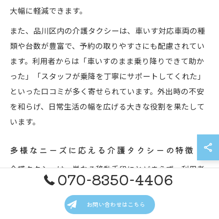
大幅に軽減できます。
また、品川区内の介護タクシーは、車いす対応車両の種
類や台数が豊富で、予約の取りやすさにも配慮されてい
ます。利用者からは「車いすのまま乗り降りできて助か
った」「スタッフが乗降を丁寧にサポートしてくれた」
といった口コミが多く寄せられています。外出時の不安
を和らげ、日常生活の幅を広げる大きな役割を果たして
います。
多様なニーズに応える介護タクシーの特徴
介護タクシーは、単なる移動手段にとどまらず、利用者
070-8350-4406
一人ひとりの状況や目的に応じた柔軟なサービスを提供
しています。東京都品川区では、通院・買い物・施設間
お問い合わせはこちら
の移動・冠婚葬祭への参加など、多様な生活シーンでの