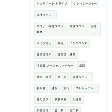
ケアサポート ドライブ
ケアマネージャー
福祉タクシー
車椅子 福祉タクシー 介護タクシー 冠婚
葬祭
当日予約可
観光
インバウンド
目黒区役所
目黒区 通院
相談員 ソーシャルワーカー
病院
港区 病院
品川区
介護タクシー
長距離
通院
旅行
ストレッチャー
寝たきり
家族同乗
入退院
羽田空港
品川駅
東京駅