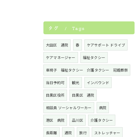
タグ
Tags
大田区 通院
春
ケアサポート ドライブ
ケアマネージャー
福祉タクシー
車椅子 福祉タクシー 介護タクシー 冠婚葬祭
当日予約可
観光
インバウンド
目黒区役所
目黒区 通院
相談員 ソーシャルワーカー
病院
港区 病院
品川区
介護タクシー
長距離
通院
旅行
ストレッチャー