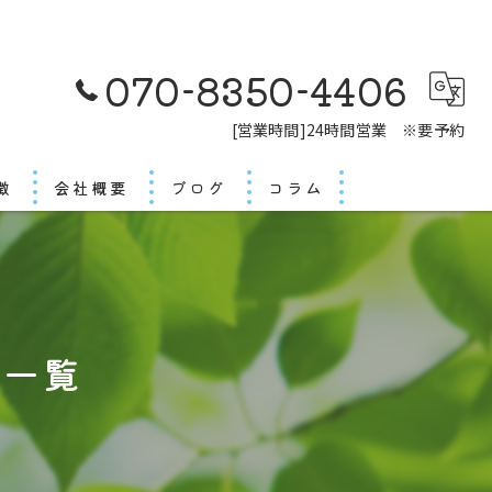
070-8350-4406
[営業時間]24時間営業 ※要予約
徴
会社概要
ブログ
コラム
いの方
まいの方
ジ一覧
まいの方