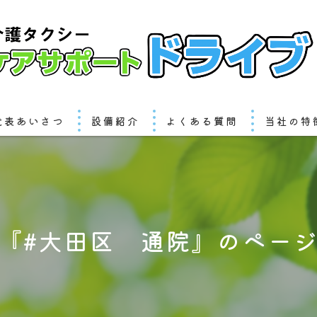
代表あいさつ
設備紹介
よくある質問
当社の特
港区の住ま
目黒区の住
『#大田区 通院』のペー
大田区の住
当日予約
24時間対応