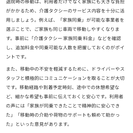
退院時の移動は、利用者だけでなく家族にも大きな負担
見積もりと相談で安心できる介護タクシー
がかかるため、介護タクシーのサービス内容を十分に活
選択
用しましょう。例えば、「家族同乗」が可能な事業者を
介護タクシー予約時の質問と比較ポイント
選ぶことで、ご家族も同じ車両で移動しやすくなりま
す。事前に「介護タクシー 家族同乗 料金」などを確認
介護タクシー利用経験者の声を活かす方法
し、追加料金や同乗可能な人数を把握しておくのがポイ
家族や利用者が納得できる介護タクシー選
ントです。
び
また、移動中の不安を軽減するために、ドライバーやス
タッフと積極的にコミュニケーションを取ることが大切
です。移動経路や到着予定時刻、途中での休憩希望な
ど、細かな希望も事前に伝えておくと安心です。利用者
の声には「家族が同乗できたことで精神的に安心でき
た」「移動時の介助や荷物のサポートも頼めて助かっ
た」といった意見があります。