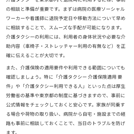
介護保険適用の介護タクシー利用条件を解
の相談と準備が重要です。まずは病院の医療ソーシャル
説
ワーカーや看護師に退院予定日や移動方法について早め
介護タクシー利用に必要なケアプラン確認
に相談することで、スムーズな手配が可能になります。
法
介護タクシーの利用には、利用者の身体状況や必要な介
介護タクシーと介護保険タクシーの違いと
助内容（車椅子・ストレッチャー利用の有無など）を正
は
確に伝えることが大切です。
厚生労働省が定める介護タクシー利用の基
また、介護保険の適用要件や利用できる範囲についても
準
確認しましょう。特に「介護タクシー 介護保険適用 要
家族も安心の介護タクシー準備と乗車手順
件」や「介護タクシー利用できる人」といった点は厚生
介護タクシー乗車時の家族同乗ルールと工
労働省の基準や東京都の制度に基づきますので、事前に
夫
公式情報をチェックしておくと安心です。家族が同乗す
介護タクシー利用日の必要書類と荷物準備
る場合や荷物の取り扱い、病院から自宅・施設までの経
術
路も事前に相談しておくことで、当日のトラブルを防げ
家族同乗時に役立つ介護タクシーのサポー
ます。