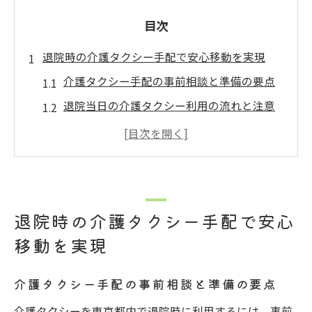
目次
退院時の介護タクシー手配で安心移動を実現
介護タクシー手配の事前相談と準備の要点
退院当日の介護タクシー利用の流れと注意
点
介護タクシーで家族も安心できる移動の工
夫
介護タクシー利用時に必要な情報整理方法
退院時の介護タクシー手配で安心
介護タクシー予約時に押さえるべきポイン
移動を実現
ト
介護タクシー利用条件と保険適用のポイント
介護タクシー手配の事前相談と準備の要点
介護タクシー利用できる人と保険適用要件
介護タクシーを東京都内で退院時に利用するには、事前