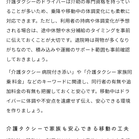
介護タクシーのドライバーは介助の専門資格を持ってい
介護タクシーと保険制度の違いを徹底解説
ることが多いため、乗降や移動中の体調変化にも柔軟に
介護タクシーと保険適用サービスの違いを
対応できます。ただし、利用者の持病や体調変化が予想
解説
される場合は、途中休憩や水分補給のタイミングを事前
介護タクシー利用時の料金と保険対応の比
に伝えておくことが大切です。退院時は荷物が多くなり
較
がちなので、積み込みや運搬のサポート範囲も事前確認
介護保険タクシーの利用要件と注意点まと
しておきましょう。
め
「介護タクシー 病院付き添い」や「介護タクシー 家族同
介護タクシーと介護保険タクシーの区別の
乗 料金」などのキーワードに関連し、同行者の有無や追
仕方
加料金の有無も把握しておくと安心です。移動中はドラ
保険適用外の介護タクシー利用ケースを確
イバーに体調や不安点を遠慮せず伝え、安心できる環境
認
を作りましょう。
介護タクシー選びで失敗しないための準備法
介護タクシー選びで重視すべきチェック項
介護タクシーで家族も安心できる移動の工夫
目