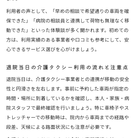
ト内容
利用者の声として、「早めの相談で希望通りの車両を確
退院日に介護タクシーを安全に活用する流
保できた」「病院の相談員と連携して荷物も無理なく移
れ
動できた」といった体験談が多く聞かれます。初めての
介護タクシーの乗車手順と安全確認ポイン
方は、利用実績のある事業者や口コミも参考にして、安
ト
心できるサービス選びを心がけましょう。
自宅や施設への安全な搬送に介護タクシー活用
退院当日の介護タクシー利用の流れと注意点
自宅や施設までの介護タクシー安全搬送対
策
退院当日は、介護タクシー事業者との連携が移動の安全
性と円滑さを左右します。事前に予約した車両が指定の
介護タクシーで実現する快適な退院後の移
時間・場所に到着しているかを確認し、本人・家族・病
動
院スタッフで最終確認を行いましょう。特に車椅子やス
施設移動も安心できる介護タクシーの特徴
トレッチャーでの移動時は、院内から車両までの経路や
介護タクシー病院付き添いサービスの実態
段差、天候による路面状況にも注意が必要です。
介護タクシー搬送時の家族サポート方法