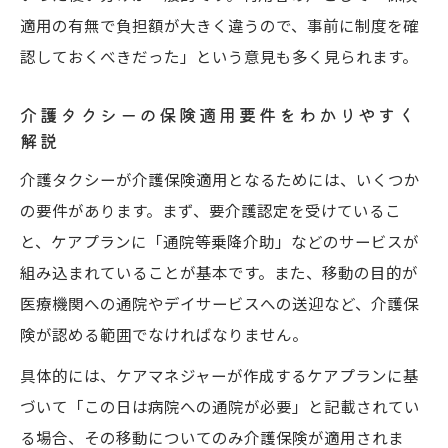
介護タクシー介助料や追加料金の仕組みを
適用の有無で負担額が大きく違うので、事前に制度を確
確認
認しておくべきだった」という意見も多く見られます。
介護タクシー選びで後悔しないための視点
介護タクシー選びで重視したいチェックポ
介護タクシーの保険適用要件をわかりやすく
解説
イント
介護タクシーのデメリットと対策を押さえ
介護タクシーが介護保険適用となるためには、いくつか
よう
の要件があります。まず、要介護認定を受けているこ
介護タクシーと福祉タクシーの選択基準と
と、ケアプランに「通院等乗降介助」などのサービスが
は
組み込まれていることが基本です。また、移動の目的が
医療機関への通院やデイサービスへの送迎など、介護保
介護タクシー保険適用外でも安心できる選
険が認める範囲でなければなりません。
び方
介護タクシー利用時の家族同乗やサービス
具体的には、ケアマネジャーが作成するケアプランに基
質を比較
づいて「この日は病院への通院が必要」と記載されてい
る場合、その移動についてのみ介護保険が適用されま
メリットと注意点から最適な利用方法を考える