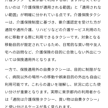
介護タクシー自費利用と保険利用の違いを
たいのは「介護保険が適用される範囲」と「適用されな
理解
い範囲」が明確に分かれている点です。介護保険タクシ
介護タクシーと介護保険タクシーの違いを
ーは、介護保険制度に基づき、要介護認定を受けた方が
解説
通院や通所介護、リハビリなどの介護サービス利用のた
福祉タクシーと介護タクシーの違いを知る
めに移動する際に利用できるタクシーです。対象となる
ことが安心の第一歩
移動目的が限定されているため、日常的な買い物や友人
介護タクシーの保険適用外と自費料金の特
宅への訪問など、介護保険の目的に合致しない外出につ
徴
いては保険適用外となります。
介護タクシー利用時の自己負担額と費用感
一方で、保険適用外の自費タクシーは、目的に制限がな
覚
く、病院以外の場所への移動や娯楽目的の外出も自由に
どんなとき介護保険タクシーが使えるのか
利用可能です。これらの違いを理解し、状況に応じた使
介護タクシーの保険適用要件を具体例で紹
い分けが重要となります。実際に東京都内の利用者から
介
は「通院は介護保険タクシー、買い物は自費タクシー」
介護タクシーと介護保険タクシーの使える
と使い分けるケースが多く見られます。