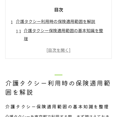
目次
介護タクシー利用時の保険適用範囲を解説
介護タクシー保険適用範囲の基本知識を整
理
介護タクシーと介護保険適用外の違いに注
目
介護タクシーの保険適用要件をわかりやす
く解説
介護タクシー利用時の保険適用範
福祉タクシーと介護タクシーの適用範囲を
囲を解説
比較
介護タクシー利用時の保険適用例と注意点
介護タクシー保険適用範囲の基本知識を整理
自費と保険タクシーの違いを知って安心
介護タクシーを東京都で利用する際、まず押さえておき