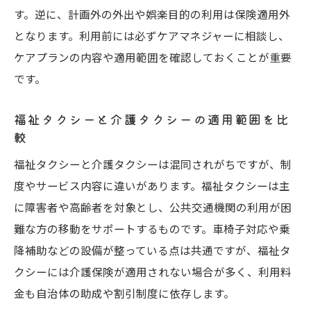
す。逆に、計画外の外出や娯楽目的の利用は保険適用外
介護タクシーのメリットとデメリットを総
となります。利用前には必ずケアマネジャーに相談し、
整理
ケアプランの内容や適用範囲を確認しておくことが重要
介護タクシー利用時に気を付けたい注意点
です。
まとめ
介護タクシー保険適用の利点と賢い使い分
福祉タクシーと介護タクシーの適用範囲を比
け方
較
介護タクシー保険適用外の利活用術を紹介
福祉タクシーと介護タクシーは混同されがちですが、制
介護タクシーで後悔しないための実践的ア
度やサービス内容に違いがあります。福祉タクシーは主
ドバイス
に障害者や高齢者を対象とし、公共交通機関の利用が困
難な方の移動をサポートするものです。車椅子対応や乗
降補助などの設備が整っている点は共通ですが、福祉タ
クシーには介護保険が適用されない場合が多く、利用料
金も自治体の助成や割引制度に依存します。