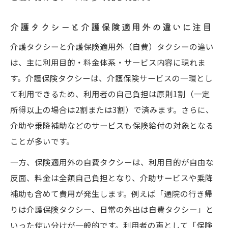
場面
介護タクシーと介護保険適用外の違いに注目
介護タクシー保険適用範囲のポイント解説
介護タクシー利用時の要介護認定と条件
介護タクシーと介護保険適用外（自費）タクシーの違い
介護タクシー保険適用外でも便利に使える
は、主に利用目的・料金体系・サービス内容に現れま
ケース
す。介護保険タクシーは、介護保険サービスの一環とし
て利用できるため、利用者の自己負担は原則1割（一定
費用面の疑問に答える介護タクシー比較
所得以上の場合は2割または3割）で済みます。さらに、
介護タクシーと普通のタクシーの料金差を
介助や乗降補助などのサービスも保険給付の対象となる
比較
ことが多いです。
介護タクシー利用時の自己負担額の目安と
一方、保険適用外の自費タクシーは、利用目的が自由な
注意点
反面、料金は全額自己負担となり、介助サービスや乗降
介護タクシー保険適用外の費用構成を解説
補助も含めて費用が発生します。例えば「通院の行き帰
介護タクシーの料金表や割引制度も押さえ
りは介護保険タクシー、日常の外出は自費タクシー」と
よう
いった使い分けが一般的です。利用者の声として「保険