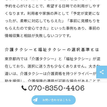
予約を心がけることで、希望する日時での利用がしやす
くなります。利用者や家族の声として「予定が変更にな
ったが、柔軟に対応してもらえた」「事前に見積もりを
もらえたので安心できた」といった事例もあり、事前の
情報収集と相談が失敗しないコツです。
介護タクシーと福祉タクシーの選択基準とは
東京都内では「介護タクシー」と「福祉タクシー」が混
在しており、選択に迷う方も少なくありません。大きな
違いは、介護タクシーは介護資格を持つドライバーが介
助を提供し、介護保険の適用が可能な場合があることで
070-8350-4406
す。福祉タクシーは車椅子対応など設備面に重点を置
き、乗降や移動介助は限定的なことが多いです。
お問い合わせはこちら
選択基準としては、利用者の身体状況や必要な介助内