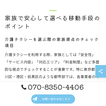
家族で安心して選べる移動手段の
ポイント
介護タクシーを選ぶ際の家族視点のチェック
項目
介護タクシーを利用する際、家族としては「安全性」
「サービス内容」「対応エリア」「料金制度」など多面
的な視点でチェックすることが重要です。特に東京都品
川区・港区・目黒区のような都市部では、各事業者のサ
ービス品質や補助制度の利用可否に違いがあるため、事
070-8350-4406
前確認が欠かせません。
お問い合わせはこちら
例えば、乗務員が介護資格や患者等搬送乗務員適任者証