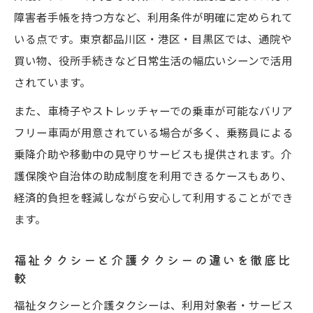
福祉タクシー利用時の自己負担と補助制度
障害者手帳を持つ方など、利用条件が明確に定められて
いる点です。東京都品川区・港区・目黒区では、通院や
資格の有無による介助内容の違いを把握
買い物、役所手続きなど日常生活の幅広いシーンで活用
予約や運行エリアの確認が福祉タクシー利
されています。
用のコツ
東京都内で介護タクシーを賢く使う方法
また、車椅子やストレッチャーでの乗車が可能なバリア
フリー車両が用意されている場合が多く、乗務員による
介護タクシー予約のコツと使いやすさを比
乗降介助や移動中の見守りサービスも提供されます。介
較
護保険や自治体の助成制度を利用できるケースもあり、
対応エリアや事業者ごとのサービスの違い
経済的負担を軽減しながら安心して利用することができ
東京都内で介護タクシー料金を抑える工夫
ます。
介護タクシーと福祉タクシー開業の裏側を
知る
福祉タクシーと介護タクシーの違いを徹底比
補助制度や割引を活用した介護タクシー利
較
用法
福祉タクシーと介護タクシーは、利用対象者・サービス