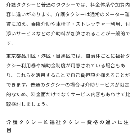
介護タクシーと普通のタクシーでは、料金体系や加算内
介護タクシー資格の有無で変わるサービス
容に違いがあります。介護タクシーは通常のメーター運
内容
賃に加え、乗降介助や車椅子・ストレッチャー利用、付
普通のタクシーと介護タクシーどちらが安
添いサービスなどの介助料が加算されることが一般的で
いのか
す。
介護保険適用範囲と福祉タクシーの負担額
東京都品川区・港区・目黒区では、自治体ごとに福祉タ
比較
クシー利用券や補助金制度が用意されている場合もあ
補助金や助成制度を活用できる介護タクシ
り、これらを活用することで自己負担額を抑えることが
ーの選び方
できます。普通のタクシーの場合は介助サービスが限定
的なため、料金面だけでなくサービス内容もあわせて比
較検討しましょう。
介護タクシーと福祉タクシー資格の違いに注
目