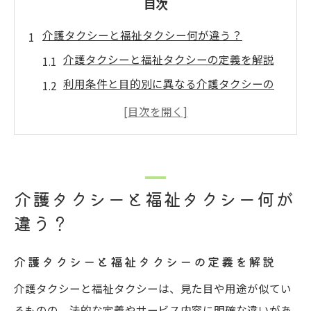
目次
介護タクシーと福祉タクシー何が違う？
介護タクシーと福祉タクシーの定義を解説
利用条件と目的別に異なる介護タクシーの
特徴
福祉タクシーと介護タクシーの違いを徹底
比較
介護タクシーと普通のタクシー料金の違い
介護タクシーと福祉タクシー何が
とは
違う？
介護タクシーと福祉タクシー資格の違いに
注目
介護タクシーと福祉タクシーの定義を解説
どんな場面で介護タクシーを選ぶべきか
介護タクシーと福祉タクシーは、見た目や用途が似てい
通院や役所手続きに最適な介護タクシーの
るものの、法的な定義やサービス内容に明確な違いがあ