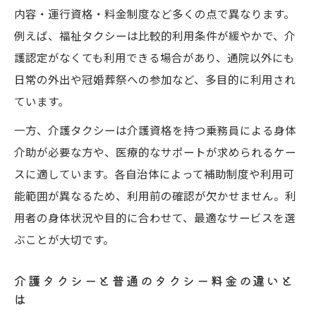
家族で安心して選べる移動手段のポイント
内容・運行資格・料金制度など多くの点で異なります。
介護タクシーを選ぶ際の家族視点のチェッ
例えば、福祉タクシーは比較的利用条件が緩やかで、介
ク項目
護認定がなくても利用できる場合があり、通院以外にも
日常の外出や冠婚葬祭への参加など、多目的に利用され
家族同乗や付き添いに便利な介護タクシー
ています。
活用術
介護タクシーとケアタクシーの違いを理解
一方、介護タクシーは介護資格を持つ乗務員による身体
する
介助が必要な方や、医療的なサポートが求められるケー
車いすやストレッチャー対応介護タクシー
スに適しています。各自治体によって補助制度や利用可
の選び方
能範囲が異なるため、利用前の確認が欠かせません。利
用者の身体状況や目的に合わせて、最適なサービスを選
安心して任せられる介護タクシーの事業者
ぶことが大切です。
選定法
料金や資格の違いをやさしく解説
介護タクシーと普通のタクシー料金の違いと
介護タクシーと福祉タクシー料金表の見方
は
を解説