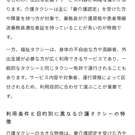
選択法
ります。介護タクシーは主に「要介護認定」を受けた方
介護タクシーは外出や冠婚葬祭にも活用で
や障害を持つ方が対象で、乗務員が介護資格や患者等搬
きる
送乗務員適任者証を持っていることが多いのが特徴で
介護タクシーと普通のタクシーどちらが安
す。
い？判断基準
一方、福祉タクシーは、身体の不自由な方や高齢者、外
家族同乗やサポート重視なら介護タクシー
出支援が必要な方が広く利用できるサービスであり、一
が安心
般的なタクシーと同じタクシー免許で運行されることも
介護タクシー利用時の福祉制度と料金の考
あります。サービス内容や対象者、運行資格によって区
え方
分されるため、利用目的に合わせて選ぶことが重要で
福祉タクシー利用時の注意点まとめ
す。
福祉タクシーのデメリットや利用制限を確
認
利用条件と目的別に異なる介護タクシーの特
徴
介護タクシーと福祉タクシー料金の違いに
注意
介護タクシーの大きな特徴は、要介護認定を受けた方や