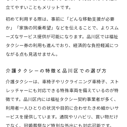
介護タクシーで通院や買い物を快適サポート
立てやすいこともメリットです。
通院サポートに最適な介護タクシーの魅力
初めて利用する際は、事前に「どんな移動支援が必要
買い物も安心できる介護タクシーの対応力
か」「家族の同乗希望」などを伝えることで、よりスム
品川区の介護タクシーで日常がもっと快適
ーズなサービス提供が可能になります。品川区では福祉
に
タクシー券の利用も進んでおり、経済的な負担軽減につ
介護タクシー活用で家族の負担を軽減
ながる点も見逃せません。
口コミで人気の介護タクシー利用術
福祉タクシー券を利用した賢い移動支援術
介護タクシーの特徴と品川区での選び方
福祉タクシー券と介護タクシーの活用ポイ
介護タクシーは、車椅子やリクライニング車椅子、スト
ント
レッチャーにも対応できる特殊車両を備えているのが特
品川区で使える福祉タクシー券利用法
徴です。品川区内には福祉タクシー契約事業者が多く、
料金を抑えて介護タクシーを利用する方法
利用者一人ひとりの状況や目的に合わせたきめ細かいサ
ービスを提供しています。通院やリハビリ、買い物だけ
介護タクシーと福祉タクシーの上手な併用
でなく、冠婚葬祭など特別な外出にも対応可能です。
術