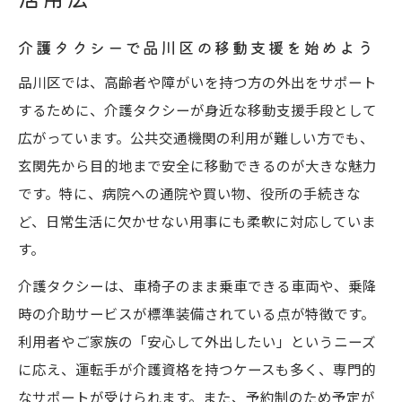
口コミ重視の介護タクシー選定ポイント解
介護タクシーで品川区の移動支援を始めよう
説
品川区では、高齢者や障がいを持つ方の外出をサポート
品川区で評判の高い介護タクシーの特徴
するために、介護タクシーが身近な移動支援手段として
介護タクシー料金比較で賢く選ぶコツ
広がっています。公共交通機関の利用が難しい方でも、
安全運転と親切な対応が選ばれる理由
玄関先から目的地まで安全に移動できるのが大きな魅力
目黒区・大田区対応の介護タクシー事情
です。特に、病院への通院や買い物、役所の手続きな
外出の不安を解消する移動支援のポイント
ど、日常生活に欠かせない用事にも柔軟に対応していま
介護タクシーで外出時の不安をサポート
す。
品川区で安心できる移動支援体制とは
介護タクシーは、車椅子のまま乗車できる車両や、乗降
口コミに見る介護タクシーの信頼性
時の介助サービスが標準装備されている点が特徴です。
急な外出も安心な介護タクシーサービス
利用者やご家族の「安心して外出したい」というニーズ
に応え、運転手が介護資格を持つケースも多く、専門的
乗り降りも快適な介護タクシーの工夫
なサポートが受けられます。また、予約制のため予定が