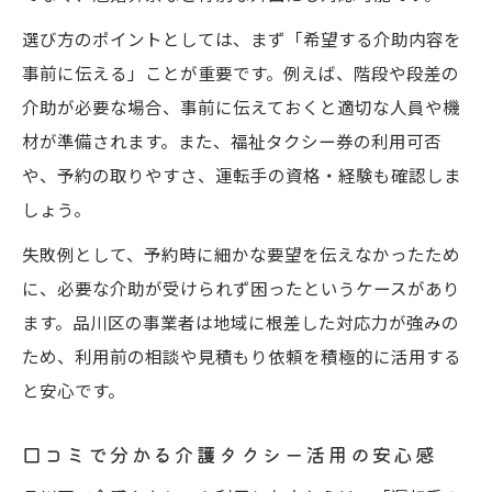
口コミで話題の賢い移動支援テクニック
選び方のポイントとしては、まず「希望する介助内容を
事前に伝える」ことが重要です。例えば、階段や段差の
家族と一緒に楽しむ介護タクシーでのお出かけ
介助が必要な場合、事前に伝えておくと適切な人員や機
介護タクシーで家族と安心して外出を満喫
材が準備されます。また、福祉タクシー券の利用可否
付き添い家族も快適な介護タクシーの理由
や、予約の取りやすさ、運転手の資格・経験も確認しま
口コミから学ぶ家族利用のメリット
しょう。
介護タクシーで叶える特別なお出かけ体験
失敗例として、予約時に細かな要望を伝えなかったため
品川区の介護タクシーで思い出作り
に、必要な介助が受けられず困ったというケースがあり
ます。品川区の事業者は地域に根差した対応力が強みの
ため、利用前の相談や見積もり依頼を積極的に活用する
と安心です。
口コミで分かる介護タクシー活用の安心感