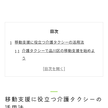
目次
移動支援に役立つ介護タクシーの活用法
介護タクシーで品川区の移動支援を始めよ
う
介護タクシーの特徴と品川区での選び方
口コミで分かる介護タクシー活用の安心感
介護タクシー料金の仕組みとお得な利用法
目黒区や大田区でも広がる介護タクシーサ
移動支援に役立つ介護タクシーの
ービス
活用法
安心と快適を叶える介護タクシーの選び方